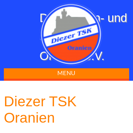
Diezer Turn- und
Sportklub
Oranien e.V.
MENU
Diezer TSK
Oranien