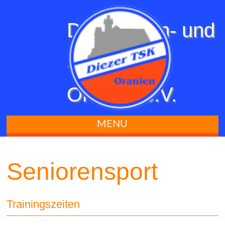
Diezer Turn- und
Sportklub
Oranien e.V.
MENU
Seniorensport
Trainingszeiten